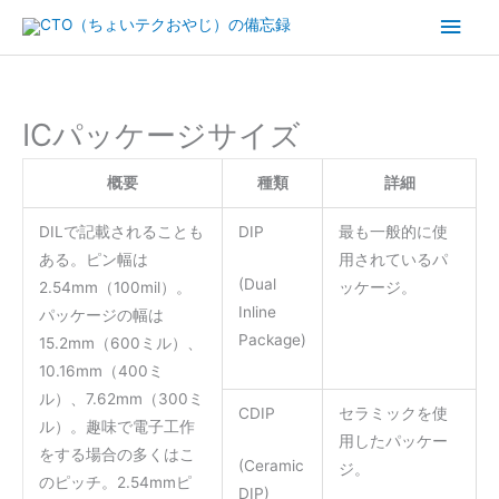
内
メ
容
イ
を
ス
ン
キ
ICパッケージサイズ
ッ
メ
プ
概要
種類
詳細
ニ
DILで記載されることも
DIP
最も一般的に使
ュ
ある。ピン幅は
用されているパ
(Dual
2.54mm（100mil）。
ッケージ。
ー
Inline
パッケージの幅は
Package)
15.2mm（600ミル）、
10.16mm（400ミ
ル）、7.62mm（300ミ
CDIP
セラミックを使
ル）。趣味で電子工作
用したパッケー
をする場合の多くはこ
(Ceramic
ジ。
のピッチ。2.54mmピ
DIP)