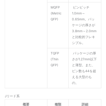
MQFP
ピンピッチ
(Metric
1.0mm～
QFP)
0.65mm。パッ
ケージの厚さが
3.8mm～2.0mm
と比較的フレキ
シブル。
TQFP
パッケージの厚
(Thin
さが1.27mm以下
QFP)
と薄型。また、
ピン数も44を超
える大型のも
の。
Jリード系
概要
種類
詳細