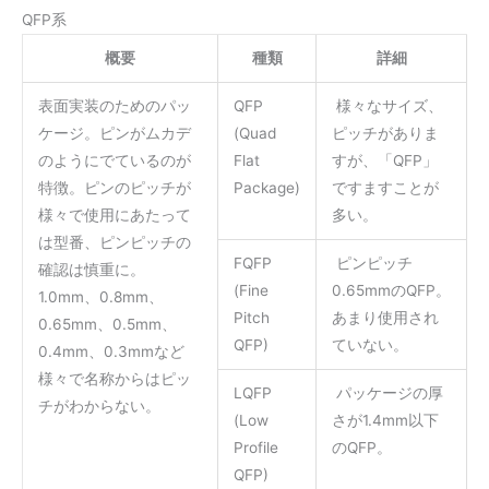
QFP系
概要
種類
詳細
表面実装のためのパッ
QFP
様々なサイズ、
ケージ。ピンがムカデ
(Quad
ピッチがありま
のようにでているのが
Flat
すが、「QFP」
特徴。ピンのピッチが
Package)
ですますことが
様々で使用にあたって
多い。
は型番、ピンピッチの
FQFP
ピンピッチ
確認は慎重に。
(Fine
0.65mmのQFP。
1.0mm、0.8mm、
Pitch
あまり使用され
0.65mm、0.5mm、
QFP)
ていない。
0.4mm、0.3mmなど
様々で名称からはピッ
LQFP
パッケージの厚
チがわからない。
(Low
さが1.4mm以下
Profile
のQFP。
QFP)