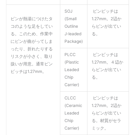
SOJ
ピンピッチは
ピンが熱湯につけたタ
(Small
1.27mm。2辺か
コのような足をしてい
Outline
らピンが出てい
る。このため、作業中
J-leaded
る。
にピンが曲がってしま
Package)
ったり、折れたりする
PLCC
ピンピッチは
リスクが小さく、取り
(Plastic
1.27mm。４辺か
扱いが用意。通常ピン
Leaded
らピンが出てい
ピッチは1.27mm。
Chip
る。
Carrier)
CLCC
ピンピッチは
(Ceramic
1.27mm。2辺か
Leaded
らピンが出てい
Chip
る。材質がセラ
Carrier)
ミック。