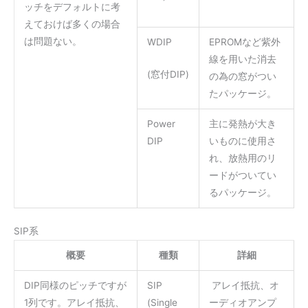
ッチをデフォルトに考
えておけば多くの場合
は問題ない。
WDIP
EPROMなど紫外
線を用いた消去
(窓付DIP)
の為の窓がつい
たパッケージ。
Power
主に発熱が大き
DIP
いものに使用さ
れ、放熱用のリ
ードがついてい
るパッケージ。
SIP系
概要
種類
詳細
DIP同様のピッチですが
SIP
アレイ抵抗、オ
1列です。アレイ抵抗、
(Single
ーディオアンプ