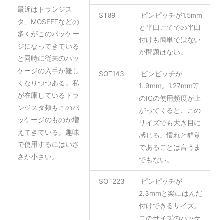
最近はトランジス
ST89
ピンピッチが1.5mm
タ、MOSFETなどの
と半田ごてでの半田
多くがこのパッケー
付けも簡単ではない
ジになってきている
が問題はない。
と同時に従来のパッ
ケージの入手が難し
SOT143
ピンピッチが
くなりつつある。私
1..9mm。1.27mm等
が在庫しているトラ
のICの使用頻度が上
ンジスタ類もこのパ
がってくると、この
ッケージのものが増
サイズでも大き目に
えてきている。趣味
感じる。慣れと錯覚
で使用するにはいさ
であることは言うま
さか小さい。
でもない。
SOT223
ピンピッチが
2.3mmと楽にはんだ
付けできるサイズ。
このサイズのパッケ