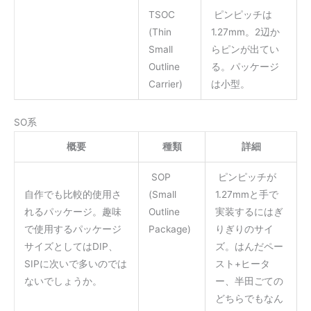
TSOC
ピンピッチは
(Thin
1.27mm。2辺か
Small
らピンが出てい
Outline
る。パッケージ
Carrier)
は小型。
SO系
概要
種類
詳細
SOP
ピンピッチが
自作でも比較的使用さ
(Small
1.27mmと手で
れるパッケージ。趣味
Outline
実装するにはぎ
で使用するパッケージ
Package)
りぎりのサイ
サイズとしてはDIP、
ズ。はんだペー
SIPに次いで多いのでは
スト+ヒータ
ないでしょうか。
ー、半田ごての
どちらでもなん