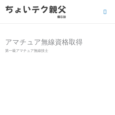
内
メ
容
イ
を
ス
ン
キ
ッ
メ
アマチュア無線資格取得
プ
ニ
第一級アマチュア無線技士
ュ
ー