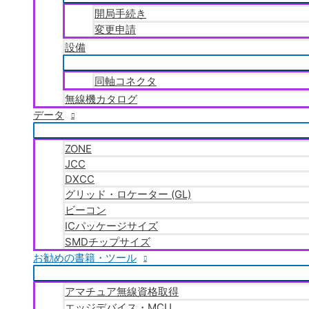
開局手続き
変更申請
設備
同軸コネクタ
無線機カタログ
データ
ZONE
JCC
DXCC
グリッド・ロケーター (GL)
ビーコン
ICパッケージサイズ
SMDチップサイズ
お勧めの書籍・ツール
アマチュア無線資格取得
エッジデバイス・MCU