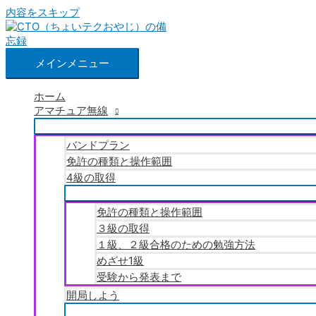
内容をスキップ
メインメニュー
ホーム
アマチュア無線
バンドプラン
免許の種類と操作範囲
4級の取得
免許の種類と操作範囲
３級の取得
１級、２級合格のための勉強方法
めざせ1級
受験から発表まで
開局しよう