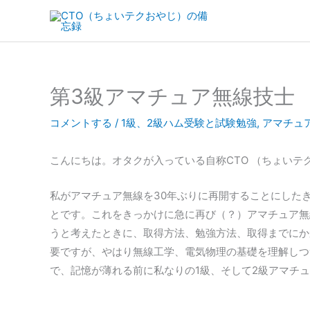
内
容
を
ス
キ
第3級アマチュア無線技士
ッ
プ
コメントする
/
1級、2級ハム受験と試験勉強
,
アマチュ
こんにちは。オタクが入っている自称CTO （ちょいテ
私がアマチュア無線を30年ぶりに再開することにした
とです。これをきっかけに急に再び（？）アマチュア無
うと考えたときに、取得方法、勉強方法、取得までにか
要ですが、やはり無線工学、電気物理の基礎を理解しつ
で、記憶が薄れる前に私なりの1級、そして2級アマチ