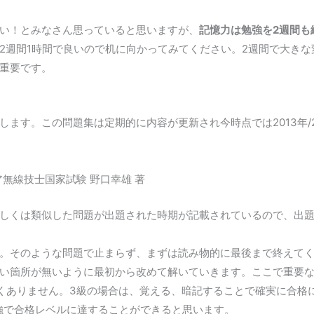
い！とみなさん思っていると思いますが、
記憶力は勉強を2週間も
2週間1時間で良いので机に向かってみてください。2週間で大き
重要です。
ます。この問題集は定期的に内容が更新され今時点では2013年/2
ュア無線技士国家試験 野口幸雄 著
しくは類似した問題が出題された時期が記載されているので、出
。そのような問題で止まらず、まずは読み物的に最後まで終えて
い箇所が無いように最初から改めて解いていきます。ここで重要
くありません。3級の場合は、覚える、暗記することで確実に合格
勉強で合格レベルに達することができると思います。