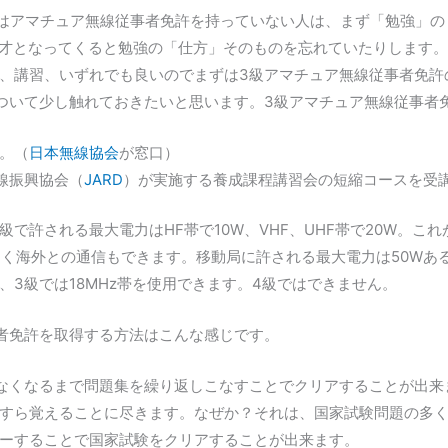
くはアマチュア無線従事者免許を持っていない人は、まず「勉強」の
50才となってくると勉強の「仕方」そのものを忘れていたりします
、講習、いずれでも良いのでまずは3級アマチュア無線従事者免許
ついて少し触れておきたいと思います。3級アマチュア無線従事者
。（
日本無線協会
が窓口）
線振興協会（
JARD
）が実施する養成課程講習会の短縮コースを受
で許される最大電力はHF帯で10W、VHF、UHF帯で20W。こ
なく海外との通信もできます。移動局に許される最大電力は50Wあ
3級では18MHz帯を使用できます。4級ではできません。
者免許を取得する方法はこんな感じです。
なくなるまで問題集を繰り返しこなすことでクリアすることが出来
すら覚えることに尽きます。なぜか？それは、国家試験問題の多
ーすることで国家試験をクリアすることが出来ます。