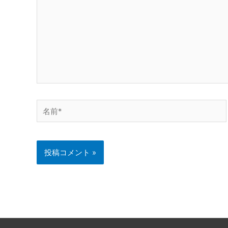
入
力…
名
前
*