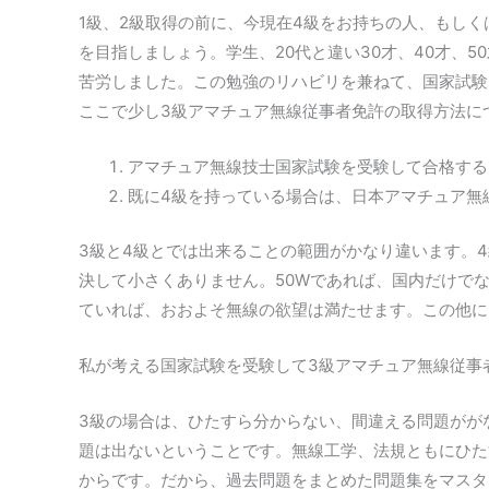
1級、2級取得の前に、今現在4級をお持ちの人、もし
を目指しましょう。学生、20代と違い30才、40才、
苦労しました。この勉強のリハビリを兼ねて、国家試験
ここで少し3級アマチュア無線従事者免許の取得方法に
アマチュア無線技士国家試験を受験して合格する
既に4級を持っている場合は、日本アマチュア無
3級と4級とでは出来ることの範囲がかなり違います。4級
決して小さくありません。50Wであれば、国内だけで
ていれば、おおよそ無線の欲望は満たせます。この他に、
私が考える国家試験を受験して3級アマチュア無線従事
3級の場合は、ひたすら分からない、間違える問題がが
題は出ないということです。無線工学、法規ともにひた
からです。だから、過去問題をまとめた問題集をマスタ