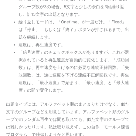
グループ数が3の場合、5文字と少しの余白を3回繰り返
し、計15文字の出題となります。
繰り返しモードは、「Onetime」が一度だけ。「Fixed」
は「停止」、もしくは「終了」ボタンが押されるまで、出
題を継続します。
速度は、再生速度です。
「信号速度」のチェックボックスがありますが、これが選
択されていると再生速度が自動的に変化します。「成功回
数」は、再生速度を上げるのに必要な連続正解回数。「失
敗回数」は、逆に速度を下げる連続不正解回数です。再生
速度は、「最小速度」で始まり、「最小速度」と「最大速
度」の間で変化します。
出題タイプには、アルファベット順のまとまりだけでなく、似た
文字のグループなどを用意しています。アルファベット順のグル
ープでのランダム再生では聞き取れても、似た文字のグループで
は難しかったります。私は取り敢えず、この自作「モールス練習
プログラム」で練習しようかと思います。