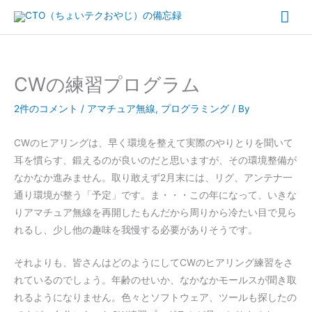
内
メ
容
イ
を
ス
ン
キ
CWの練習プログラム
ッ
メ
2件のコメント
/
アマチュア無線
,
プログラミング
/ By
プ
ニ
CWのヒアリングは、早く環境を整えて実際のやりとりを聞いて
ュ
耳を慣らす、鍛えるのが良いのだと思いますが、その環境整備が
なかなか進みません。取り敢えず2月末には、リグ、アンテナ一
ー
通り環境が整う「予定」です。ま・・・この年になって、いきな
りアマチュア無線を再開したもんだから周りから冷たい目で見ら
れるし、少し他の趣味を我慢する必要がありそうです。
それよりも、皆さんはどのようにしてCWのヒアリング練習をさ
れているのでしょう。年齢のせいか、なかなかモールスが聞き取
れるようになりません。色々とソフトウェア、ツールも探したの