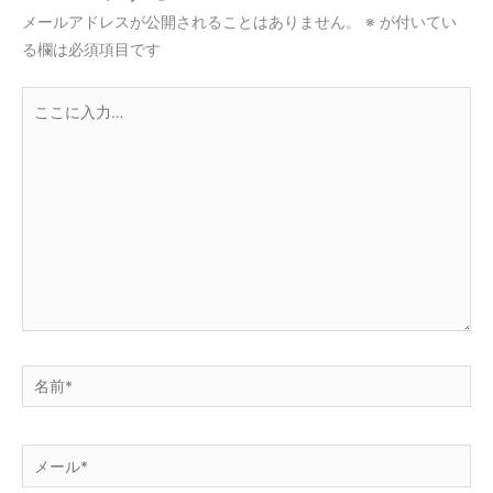
メールアドレスが公開されることはありません。
※
が付いてい
る欄は必須項目です
こ
こ
に
入
力…
名
前
*
メ
ー