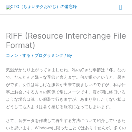
内
メ
容
イ
を
ス
ン
キ
RIFF (Resource Interchange File
ッ
メ
Format)
プ
ニ
コメントする
/
プログラミング
/ By
ュ
気温がかなり上がってきましたね。私の好きな季節は「
冬
」なの
で、だんだんと嫌～な季節と言えます。何が嫌かというと、暑さ
ー
がです。女性は涼しげな服装が出来て羨ましいのですが、私は仕
事上お会いする方々の関係で常にスーツです。霞が関に終日いる
ような場合は涼しい服装で行きますが、あまり崩したくない私は
どうしても人よりは暑く感じる服装になってしまいます。
さて、音データを作成して再生する方法について紹介していきた
いと思います。Windowsに限ったことではありませんが、多くの