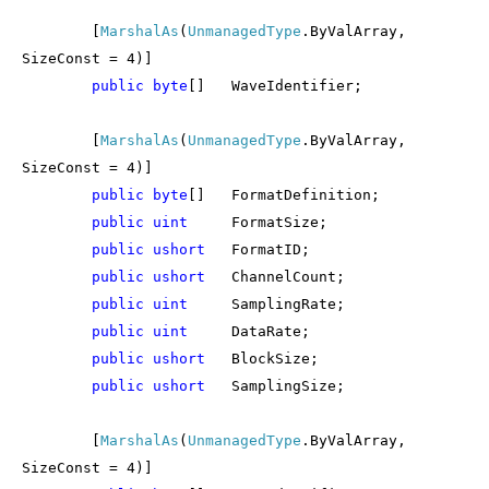
[
MarshalAs
(
UnmanagedType
.ByValArray,
SizeConst = 4)]
public
byte
[]
WaveIdentifier;
[
MarshalAs
(
UnmanagedType
.ByValArray,
SizeConst = 4)]
public
byte
[]
FormatDefinition;
public
uint
FormatSize;
public
ushort
FormatID;
public
ushort
ChannelCount;
public
uint
SamplingRate;
public
uint
DataRate;
public
ushort
BlockSize;
public
ushort
SamplingSize;
[
MarshalAs
(
UnmanagedType
.ByValArray,
SizeConst = 4)]