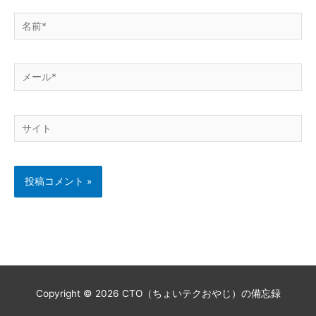
名
前
*
メ
ー
ル
サ
*
イ
ト
Copyright © 2026
CTO（ちょいテクおやじ）の備忘録