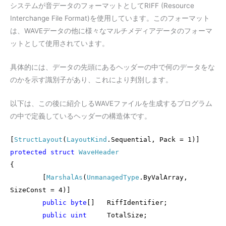
システムが音データのフォーマットとしてRIFF (Resource
Interchange File Format)を使用しています。このフォーマット
は、WAVEデータの他に様々なマルチメディアデータのフォーマ
ットとして使用されています。
具体的には、データの先頭にあるヘッダーの中で何のデータをな
のかを示す識別子があり、これにより判別します。
以下は、この後に紹介しるWAVEファイルを生成するプログラム
の中で定義しているヘッダーの構造体です。
[
StructLayout
(
LayoutKind
.Sequential, Pack = 1)]
protected
struct
WaveHeader
{
[
MarshalAs
(
UnmanagedType
.ByValArray,
SizeConst = 4)]
public
byte
[]
RiffIdentifier;
public
uint
TotalSize;