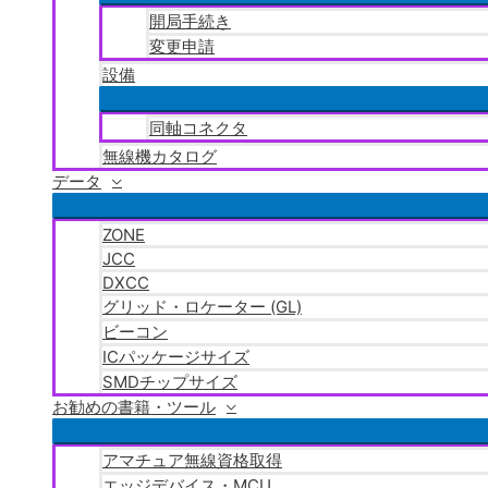
開局手続き
変更申請
設備
同軸コネクタ
無線機カタログ
データ
ZONE
JCC
DXCC
グリッド・ロケーター (GL)
ビーコン
ICパッケージサイズ
SMDチップサイズ
お勧めの書籍・ツール
アマチュア無線資格取得
エッジデバイス・MCU