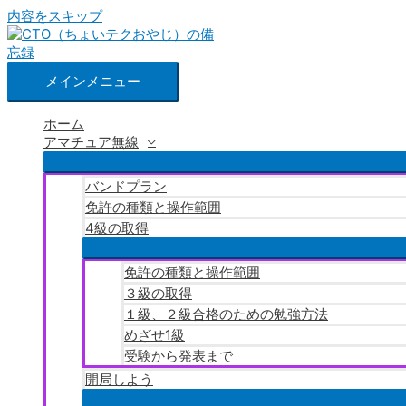
内容をスキップ
メインメニュー
ホーム
アマチュア無線
バンドプラン
免許の種類と操作範囲
4級の取得
免許の種類と操作範囲
３級の取得
１級、２級合格のための勉強方法
めざせ1級
受験から発表まで
開局しよう