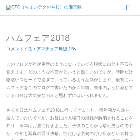
内
メ
容
イ
を
ス
ン
キ
ハムフェア2018
ッ
メ
コメントする
/
アマチュア無線
/ By
プ
ニ
このブログが年次更新のようになっていてる現状に自信も不安を
ュ
覚えます。どのような不安かというと難しいのですが、時間だけ
物凄いスピードで過ぎていっているような気がします。最初にハ
ー
ムフェアをこのブログで書いたのが４年前。去年のように感じて
いる自分は大丈夫なのかと思わずにはいられません。
さて今日はハムフェア2018に行ってきました。毎年朝から足を
運んでいたのですが、お昼には入場口の混雑が解消されることを
知り、今年はお昼に行きました。子供のころから晴れ男なのです
が、今年も写真の通り快晴。空だけは文句の付け所がない気持ち