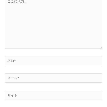
こ
に
入
力…
名
前
*
メ
ー
ル
サ
*
イ
ト