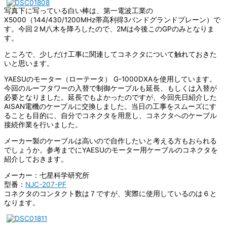
写真下に写っている白い棒は、第一電波工業の
X5000（144/430/1200MHz帯高利得3バンドグランドプレーン）で
す。今回２M八木を降ろしたので、2Mは今後このGPのみとなりま
す。
ところで、少しだけ工事に関連してコネクタについて触れておきた
いと思います。
YAESUのモーター（ローテータ） G-1000DXAを使用しています。
今回のルーフタワーの入替で制御ケーブルも延長、もしくは入替が
必要となりました。延長でもよかったのですが、今回先日紹介した
AISAN電機のケーブルに交換しました。当日の工事をスムーズにす
ることも目的に、自分でコネクタを用意し、コネクタへのケーブル
接続作業を行いました。
メーカー製のケーブルは高いので自作したいと考える方もおられる
でしょうか。参考までにYAESUのモーター用ケーブルのコネクタを
紹介しておきます。
メーカー：七星科学研究所
型番：
NJC-207-PF
コネクタのコンタクト数は７ですが、実際に使用しているのは６と
なります。