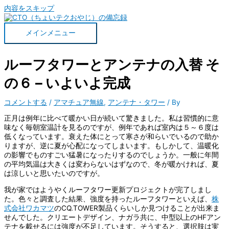
内容をスキップ
メインメニュー
ルーフタワーとアンテナの入替 そ
の６ – いよいよ完成
コメントする
/
アマチュア無線
,
アンテナ・タワー
/ By
正月は例年に比べて暖かい日が続いて驚きました。私は習慣的に意
味なく毎朝室温計を見るのですが、例年であれば室内は５～６度は
低くなっています。衰えた体にとって寒さが和らいでいるので助か
りますが、逆に夏が心配になってしまいます。もしかして、温暖化
の影響でものすごい猛暑になったりするのでしょうか。一般に年間
の平均気温は大きくは変わらないはずなので、冬が暖かければ、夏
は涼しいと思いたいのですが。
我が家ではようやくルーフタワー更新プロジェクトが完了しまし
た。色々と調査した結果、強度を持ったルーフタワーといえば、
株
式会社ワカマツ
のCQ.TOWER製品くらいしか見つけることが出来ま
せんでした。クリエートデザイン、ナガラ共に、中型以上のHFアン
テナを載せるには強度が不足しています。そうすると、選択肢は実