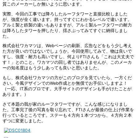
質このメーカーしか無いように思います。
実際、今回の工事では降ろしたルーフタワーと直接比較しました
が、強度が全く違います。持ってすぐにわかるレベルで違います。
アルミ製と鉄製の違いもありますが、アルミ製ルーフタワーの耐力
は降ろしたタワーを押したり、揺さぶってみてすぐに納得しまし
た。
株式会社ワカマツは、Webページの刷新、広告などをもう少し考え
た方が良いのではないでしょうか。今回使用してみて、物は良いで
すし、強度・耐力も高いですし、何よりFTIさんも「これは大丈夫で
す！」とのこと。ワカマツの回し者ではありませんが、このメーカ
ーの知名度はもう少しあっても良いと思いました。
もし、株式会社ワカマツの方がこのブログを見ていたら、一方くだ
さい。今風デザインでのWeb作成とか無償でお手伝いしますよ！
（一応、IT系のプロです。大手サイトのデザインも手がけたことが
あります。）
さて本題の我が家のルーフタワーですが、こんな感じになりまし
た。工事完了後の写真を取り忘れて、FTIさんが最後の仕上げ作業を
行っているところです。ステーも４方向１本づつから、４方向２本
ずつに変更しました。