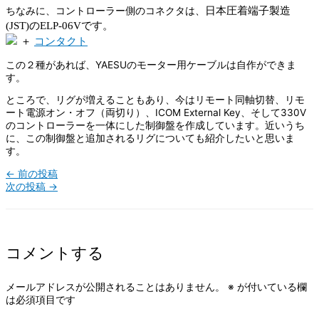
日本圧着端子製造
ちなみに、コントローラー側のコネクタは、
(JST)の
ELP-06Vです。
＋
コンタクト
この２種があれば、YAESUのモーター用ケーブルは自作ができま
す。
ところで、リグが増えることもあり、今はリモート同軸切替、リモ
ート電源オン・オフ（両切り）、ICOM External Key、そして330V
のコントローラーを一体にした制御盤を作成しています。近いうち
に、この制御盤と追加されるリグについても紹介したいと思いま
す。
←
前の投稿
次の投稿
→
コメントする
メールアドレスが公開されることはありません。
※
が付いている欄
は必須項目です