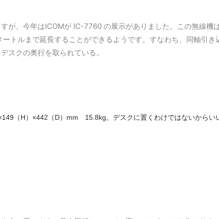
が、今年はICOMが IC-7760 の展示がありました。この無
00メートルまで延長することができるようです。すなわち、同軸引
けにデスクの奥行を取られている。
）×149（H）×442（D）mm 15.8kg。デスクに置くわけではないから