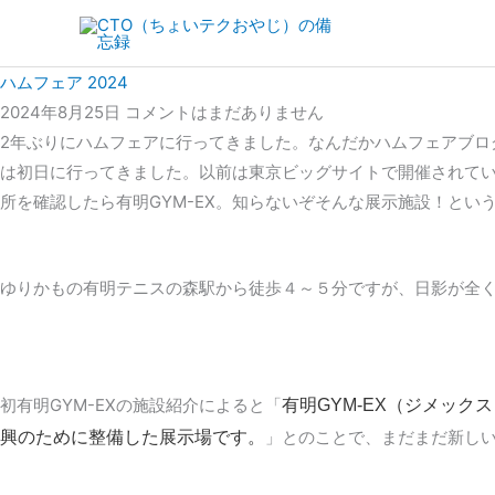
内
容
を
ハムフェア 2024
ス
2024年8月25日
コメントはまだありません
キ
2年ぶりにハムフェアに行ってきました。なんだかハムフェアブロ
ッ
は初日に行ってきました。以前は東京ビッグサイトで開催されてい
プ
所を確認したら有明GYM-EX。知らないぞそんな展示施設！とい
ゆりかもの有明テニスの森駅から徒歩４～５分ですが、日影が全
初有明GYM-EXの施設紹介によると「
有明GYM-EX（ジメッ
」とのことで、まだまだ新し
興のために整備した展示場です。