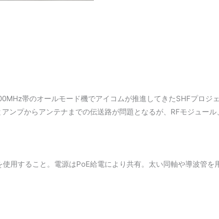
2400/5600MHz帯のオールモード機でアイコムが推進してきたSHF
なるとアンプからアンテナまでの伝送路が問題となるが、RFモジュ
ルを使用すること。電源はPoE給電により共有。太い同軸や導波管